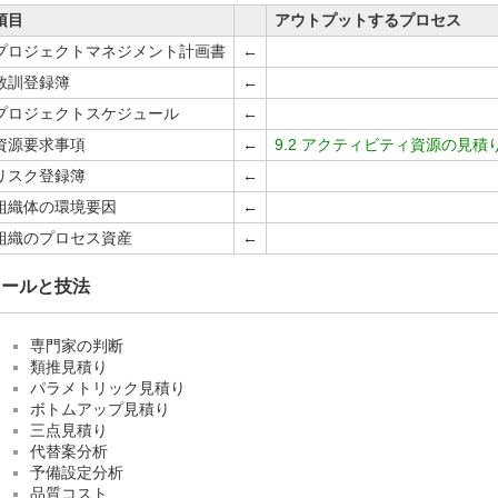
項目
アウトプットするプロセス
プロジェクトマネジメント計画書
←
教訓登録簿
←
プロジェクトスケジュール
←
資源要求事項
←
9.2 アクティビティ資源の見積
リスク登録簿
←
組織体の環境要因
←
組織のプロセス資産
←
ツールと技法
専門家の判断
類推見積り
パラメトリック見積り
ボトムアップ見積り
三点見積り
代替案分析
予備設定分析
品質コスト