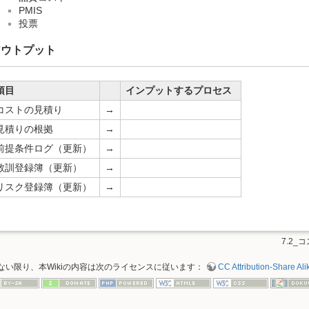
PMIS
投票
アウトプット
項目
インプットするプロセス
コストの見積り
→
見積りの根拠
→
前提条件ログ（更新）
→
教訓登録簿（更新）
→
リスク登録簿（更新）
→
7.2_
ない限り、本Wikiの内容は次のライセンスに従います：
CC Attribution-Share Alik